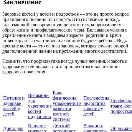
Заключение
Здоровье костей у детей и подростков — это не просто вопрос
правильного питания или спорта. Это системный подход,
включающий своевременную диагностику, корректировку
образа жизни и профилактические меры. Вкладывая усилия в
укрепление скелета в младшем возрасте, родители и врачи
инвестируют в счастливое и активное будущее ребенка. Ведь
крепкие кости — это основа здоровья, которая служит опорой
для полноценной жизни на протяжении многих десятилетий.
Помните, что профилактика всегда лучше лечения, и забота о
здоровье костей должна стать приоритетом в воспитании
здорового поколения.
Роль
Витамины
Питание и
физических
Последствия
для
Профилак
здоровье
упражнений в
недостатка
укрепления
травм кост
костей у
развитии
кальция у
костей
подростко
детей
костной
детей
подростков
системы
Влияние
Детский
Важность
Диета для
Образ жиз
сидячего
остеопороз:
солнечного