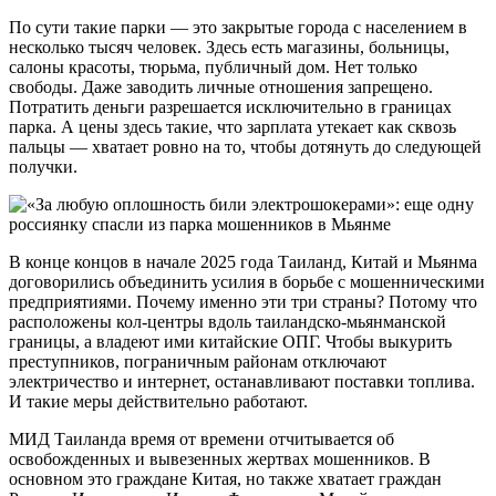
По сути такие парки — это закрытые города с населением в
несколько тысяч человек. Здесь есть магазины, больницы,
салоны красоты, тюрьма, публичный дом. Нет только
свободы. Даже заводить личные отношения запрещено.
Потратить деньги разрешается исключительно в границах
парка. А цены здесь такие, что зарплата утекает как сквозь
пальцы — хватает ровно на то, чтобы дотянуть до следующей
получки.
В конце концов в начале 2025 года Таиланд, Китай и Мьянма
договорились объединить усилия в борьбе с мошенническими
предприятиями. Почему именно эти три страны? Потому что
расположены кол-центры вдоль таиландско-мьянманской
границы, а владеют ими китайские ОПГ. Чтобы выкурить
преступников, пограничным районам отключают
электричество и интернет, останавливают поставки топлива.
И такие меры действительно работают.
МИД Таиланда время от времени отчитывается об
освобожденных и вывезенных жертвах мошенников. В
основном это граждане Китая, но также хватает граждан