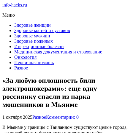
info-hacks.ru
Меню
Здоровье женщин
Здоровье костей и суставов
Здоровье мужчин
Здоровье пожилых
Инфекционные болезни
Медицинская документация и страхование
Онкология
Первичная помощь
Разное
«За любую оплошность били
электрошокерами»: еще одну
россиянку спасли из парка
мошенников в Мьянме
1 октября 2025
Разное
Комментарии: 0
В Мьянме у границы с Таиландом существуют целые города,
где людей держат фактически в положении рабов