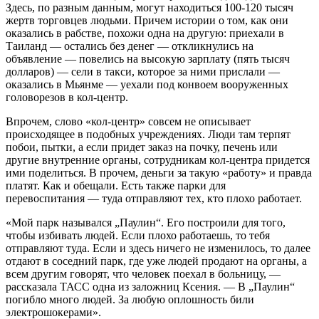
Здесь, по разным данным, могут находиться 100-120 тысяч
жертв торговцев людьми. Причем истории о том, как они
оказались в рабстве, похожи одна на другую: приехали в
Таиланд — остались без денег — откликнулись на
объявление — повелись на высокую зарплату (пять тысяч
долларов) — сели в такси, которое за ними прислали —
оказались в Мьянме — уехали под конвоем вооруженных
головорезов в кол-центр.
Впрочем, слово «кол-центр» совсем не описывает
происходящее в подобных учреждениях. Люди там терпят
побои, пытки, а если придет заказ на почку, печень или
другие внутренние органы, сотрудникам кол-центра придется
ими поделиться. В прочем, деньги за такую «работу» и правда
платят. Как и обещали. Есть также парки для
перевоспитания — туда отправляют тех, кто плохо работает.
«Мой парк назывался „Паулин“. Его построили для того,
чтобы избивать людей. Если плохо работаешь, то тебя
отправляют туда. Если и здесь ничего не изменилось, то далее
отдают в соседний парк, где уже людей продают на органы, а
всем другим говорят, что человек поехал в больницу, —
рассказала ТАСС одна из заложниц Ксения. — В „Паулин“
погибло много людей. За любую оплошность били
электрошокерами».