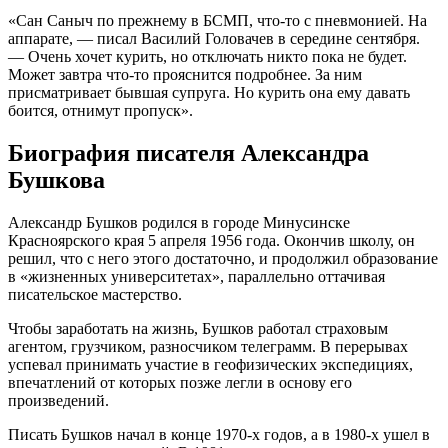
«Сан Саныч по прежнему в БСМП, что-то с пневмонией. На
аппарате, — писал Василий Головачев в середине сентября.
— Очень хочет курить, но отключать никто пока не будет.
Может завтра что-то прояснится подробнее. За ним
присматривает бывшая супруга. Но курить она ему давать
боится, отнимут пропуск».
Биография писателя Александра
Бушкова
Александр Бушков родился в городе Минусинске
Красноярского края 5 апреля 1956 года. Окончив школу, он
решил, что с него этого достаточно, и продолжил образование
в «жизненных университетах», параллельно оттачивая
писательское мастерство.
Чтобы заработать на жизнь, Бушков работал страховым
агентом, грузчиком, разносчиком телеграмм. В перерывах
успевал принимать участие в геофизических экспедициях,
впечатлений от которых позже легли в основу его
произведений.
Писать Бушков начал в конце 1970-х годов, а в 1980-х ушел в