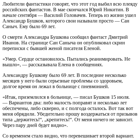
Любители фантастики говорят, что этот год выбил всю плеяду
российских фантастов. В мае скончался Юрий Никитин. В
начале сентября — Василий Головачев. Теперь из жизни ушел
Александр Бушков, которого свои называли просто — Сан
Саныч. Ему было 69 лет.
О смерти Александра Бушкова сообщил фантаст Дмитрий
Иванов. На странице Сан Саныча он опубликовал скрин
переписки с бывшей женой писателя Еленой.
«Умер. Сердце остановилось. Пытались реанимировать. Не
вышло», — рассказывала Елена в сообщениях.
Александру Бушкову было 69 лет. В последние несколько
месяцев у него были серьезные проблемы со здоровьем,
долгое время он лежал в больнице с пневмонией.
«Итак, приземлился в больнице, — писал Бушков 15 июля.
— Вариантов два: либо малость поправят и несколько лет
обеспечены, либо скверно, и с полгода осталось. Вот так вот
меня обрядили. Убедительно прошу воздержаться от призывов
типа „держитесь!“, „крепитесь!“. От меня ничего не зависит.
Через пару дней будет видно».
Со временем стало видно, что перевешивает второй вариант.