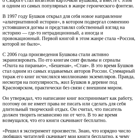
о Свароге стал визитной карточкой Бушкова, а вместе с этим
и одним из самых популярных в жанре героического фэнтези.
В 1997 году Бушков открыл для себя новое направление
«альтернативной истории», в котором подвергал сомнению
устоявшиеся догмы и представлял собственный взгляд на
историю — где-то нетрадиционный, а иногда и
провокационный. Первой книгой в этом жанре стала «Россия,
которой не было».
С 2006 года произведения Бушкова стали активно
экранизировать. По его книгам снят фильмы и сериалы
«Охота на пиранью», «Бешеная», «Стая». В это время Бушков
стал одним из самых издаваемых авторов России. Суммарный
тираж его книг исчислялся миллионами экземпляров. Правда,
несмотря на популярность, жил Бушков в деревне под
Красноярском, практически без связи с внешним миром.
Он утверждал, что написание книг воспринимает как работу,
поэтому он не имеет права не писать или сделать для себя
длительный творческий отдых. Он считал, что писатель
должен творить независимо ни от чего. В то же время
возмущался, что его книги скачивают бесплатно.
«Решил я эксперимент произвести. Знаю, что изрядно число
любящих читателей скачивает мои книги бесплатно, к чему