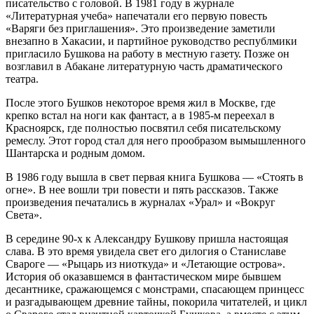
писательство с головой. В 1981 году в журнале
«Литературная учеба» напечатали его первую повесть
«Варяги без приглашения». Это произведение заметили
внезапно в Хакасии, и партийное руководство республмики
пригласило Бушкова на работу в местную газету. Позже он
возглавил в Абакане литературную часть драматического
театра.
После этого Бушков некоторое время жил в Москве, где
крепко встал на ноги как фантаст, а в 1985-м переехал в
Красноярск, где полностью посвятил себя писательскому
ремеслу. Этот город стал для него прообразом вымышленного
Шантарска и родным домом.
В 1986 году вышла в свет первая книга Бушкова — «Стоять в
огне». В нее вошли три повести и пять рассказов. Также
произведения печатались в журналах «Урал» и «Вокруг
Света».
В середине 90-х к Александру Бушкову пришла настоящая
слава. В это время увидела свет его дилогия о Станиславе
Свароге — «Рыцарь из ниоткуда» и «Летающие острова».
История об оказавшемся в фантастическом мире бывшем
десантнике, сражающемся с монстрами, спасающем принцесс
и разгадывающем древние тайны, покорила читателей, и цикл