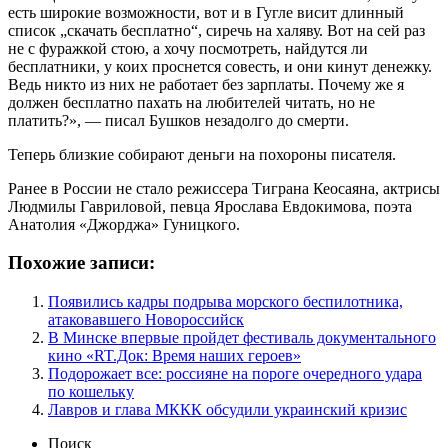
есть широкие возможности, вот и в Гугле висит длинный
список „скачать бесплатно“, сиречь на халяву. Вот на сей раз
не с фуражкой стою, а хочу посмотреть, найдутся ли
бесплатники, у коих проснется совесть, и они кинут денежку.
Ведь никто из них не работает без зарплаты. Почему же я
должен бесплатно пахать на любителей читать, но не
платить?», — писал Бушков незадолго до смерти.
Теперь близкие собирают деньги на похороны писателя.
Ранее в России не стало режиссера Тиграна Кеосаяна, актрисы
Людмилы Гавриловой, певца Ярослава Евдокимова, поэта
Анатолия «Джорджа» Гуницкого.
Похожие записи:
Появились кадры подрыва морского беспилотника,
атаковавшего Новороссийск
В Минске впервые пройдет фестиваль документального
кино «RT.Док: Время наших героев»
Подорожает все: россияне на пороге очередного удара
по кошельку
Лавров и глава МККК обсудили украинский кризис
Поиск