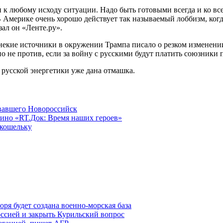
и к любому исходу ситуации. Надо быть готовыми всегда и ко вс
 Америке очень хорошо действует так называемый лоббизм, ког
ал он «Ленте.ру».
на некие источники в окружении Трампа писало о резком изменен
о не против, если за войну с русскими будут платить союзники
 русской энергетики уже дана отмашка.
овавшего Новороссийск
ино «RT.Док: Время наших героев»
 кошельку
ря будет создана военно-морская база
ссией и закрыть Курильский вопрос