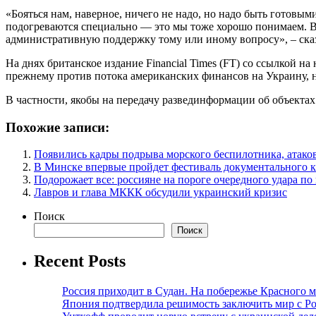
«Бояться нам, наверное, ничего не надо, но надо быть готовым
подогреваются специально — это мы тоже хорошо понимаем. В
административную поддержку тому или иному вопросу», – сказ
На днях британское издание Financial Times (FT) со ссылкой 
прежнему против потока американских финансов на Украину, н
В частности, якобы на передачу развединформации об объектах
Похожие записи:
Появились кадры подрыва морского беспилотника, атак
В Минске впервые пройдет фестиваль документального к
Подорожает все: россияне на пороге очередного удара по
Лавров и глава МККК обсудили украинский кризис
Поиск
Поиск
Recent Posts
Россия приходит в Судан. На побережье Красного мо
Япония подтвердила решимость заключить мир с Ро