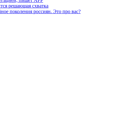
легацией, пишет AFP
ится решающая схватка
ное поколения россиян. Это про вас?