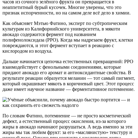
часов из сочного зелёного фрукта он превращается в
неаппетитный бурый кусочек. Многие уверены, что это
признак испорченности, но на самом деле всё дело в химии.
Как объясняет Мэтью Фатино, эксперт по субтропическим
культурам из Калифорнийского университета, в мякоти
авокадо содержится фермент под названием
полифенолоксидаза (PPO). Когда мы надрезаем фрукт, клетки
повреждаются, и этот фермент вступает в реакцию с
кислородом из воздуха.
Дальше начинается цепочка естественных превращений: PPO
взаимодействует с фенольными соединениями, которые
придают авокадо его аромат и антиоксидантные свойства. В
результате реакции образуется меланин — тот самый пигмент,
который окрашивает мякоть в коричневый цвет. Этот процесс
даже имеет научное название — ферментативное потемнение.
По словам Фатино, потемнение — не просто косметический
дефект, а естественный процесс окисления, из-за которого
жиры в авокадо начинают разрушаться. А ведь именно за эти
жиры мы так любим фрукт: за его «маслянистую» текстуру и
нежный вкус. Однако при контакте с кислородом жиры