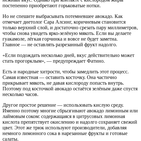
постепенно приобретают горьковатые нотки.
Но не спешите выбрасывать потемневшее авокадо. Как
отмечает диетолог Сара Алсинг, коричневым становится
только верхний слой, и достаточно срезать пару миллиметров,
чтобы снова увидеть ярко-зелёную мякоть. Если вы делаете
гуакамоле, лёгкая горчинка и вовсе не будет заметна.
Главное — не оставлять разрезанный фрукт надолго.
«Если подождать несколько дней, вкус действительно может
стать прогорклым», — предупреждает Фатино.
Есть и народные хитрости, чтобы замедлить этот процесс.
Самая известная — оставить косточку. Она частично
прикрывает мякоть, не давая кислороду попасть внутрь.
Поэтому под косточкой авокадо остаётся зелёным даже спустя
несколько часов.
Другое простое решение — использовать кислую среду.
Именно поэтому многие сбрызгивают авокадо лимонным или
лаймовым соком: содержащаяся в цитрусовых лимонная
кислота препятствует окислению и надолго сохраняет свежий
цвет. Этот же трюк используют производители, добавляя
немного лимонного сока в нарезанные фрукты и готовые
салаты.