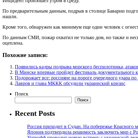
Инцидент произошел утром в среду.
По предварительным данным, подрыв в столице Баварии подгот
нашли.
Кроме того, обнаружен как минимум еще один человек с огнес
По данным СМИ, пожар охватил не только дом, но также и не
оцеплена.
Похожие записи:
Появились кадры подрыва морского беспилотника, атак
В Минске впервые пройдет фестиваль документального к
Подорожает все: россияне на пороге очередного удара по
Лавров и глава МККК обсудили украинский кризис
Поиск
Поиск
Recent Posts
Россия приходит в Судан. На побережье Красного мо
Япония подтвердила решимость заключить мир с Ро
Уиткофф проводит новую встречу с украинской де