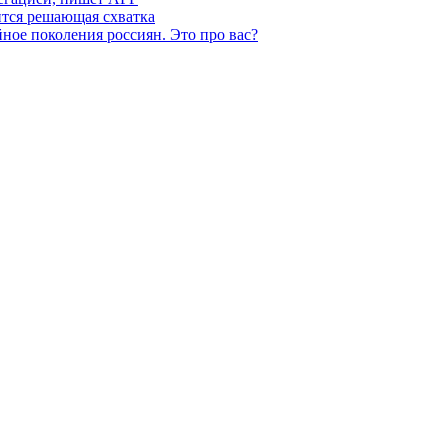
ится решающая схватка
ное поколения россиян. Это про вас?