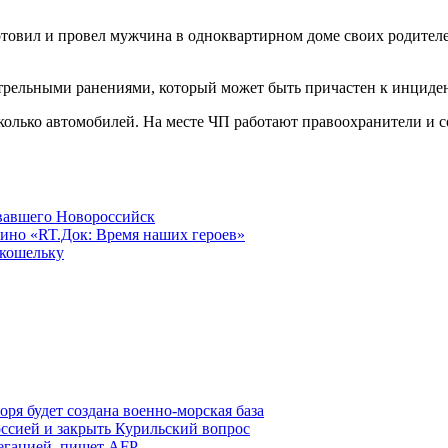
овил и провел мужчина в одноквартирном доме своих родителей
трельными ранениями, который может быть причастен к инциден
сколько автомобилей. На месте ЧП работают правоохранители и
овавшего Новороссийск
ино «RT.Док: Время наших героев»
 кошельку
ря будет создана военно-морская база
ссией и закрыть Курильский вопрос
легацией, пишет AFP