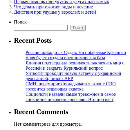
Первая помощь при укусах и укусах насекомых
Что делать при ожогах: виды и лечение
Действия при удушье у взрослых и детей
Поиск
Поиск
Recent Posts
Россия приходит в Судан. На побережье Красного
моря будет создана военно-морская база
Япония подтвердила решимость заключить мир с
Россией и закрыть Курильский вопрос
Уиткофф проводит новую встречу с украинской
делегацией, пишет AFP
СМИ: перемирие откладывается, в зоне СВО
готовится решающая схватка
Социологи назвали самое тревожное и самое
спокойное поколения россиян. Это про вас?
Recent Comments
Нет комментариев для просмотра.