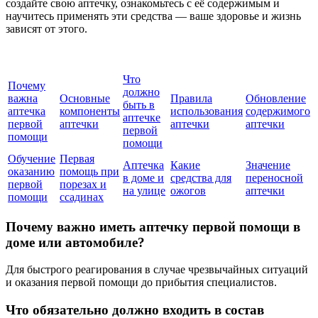
создайте свою аптечку, ознакомьтесь с её содержимым и
научитесь применять эти средства — ваше здоровье и жизнь
зависят от этого.
Что
Почему
должно
важна
Основные
Правила
Обновление
быть в
аптечка
компоненты
использования
содержимого
аптечке
первой
аптечки
аптечки
аптечки
первой
помощи
помощи
Обучение
Первая
Аптечка
Какие
Значение
оказанию
помощь при
в доме и
средства для
переносной
первой
порезах и
на улице
ожогов
аптечки
помощи
ссадинах
Почему важно иметь аптечку первой помощи в
доме или автомобиле?
Для быстрого реагирования в случае чрезвычайных ситуаций
и оказания первой помощи до прибытия специалистов.
Что обязательно должно входить в состав