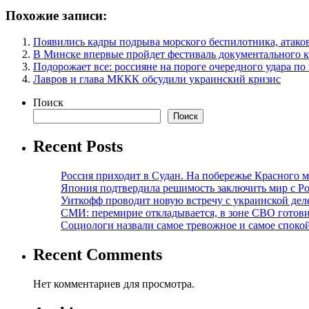
Похожие записи:
Появились кадры подрыва морского беспилотника, атак
В Минске впервые пройдет фестиваль документального к
Подорожает все: россияне на пороге очередного удара по
Лавров и глава МККК обсудили украинский кризис
Поиск
Поиск
Recent Posts
Россия приходит в Судан. На побережье Красного мо
Япония подтвердила решимость заключить мир с Ро
Уиткофф проводит новую встречу с украинской де
СМИ: перемирие откладывается, в зоне СВО готов
Социологи назвали самое тревожное и самое спокой
Recent Comments
Нет комментариев для просмотра.