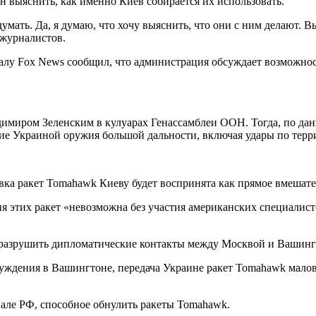
 выяснить, как именно Киев собирается их использовать.
умать. Да, я думаю, что хочу выяснить, что они с ним делают. В
 журналистов.
лу Fox News сообщил, что администрация обсуждает возможнос
имиром Зеленским в кулуарах Генассамблеи ООН. Тогда, по данны
ие Украиной оружия большой дальности, включая удары по терр
авка ракет Tomahawk Киеву будет воспринята как прямое вмешат
 этих ракет «невозможна без участия американских специалист
т «разрушить дипломатические контакты между Москвой и Вашин
бсуждения в Вашингтоне, передача Украине ракет Tomahawk мало
нале РФ, способное обнулить ракеты Tomahawk.