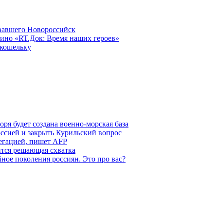
овавшего Новороссийск
ино «RT.Док: Время наших героев»
 кошельку
ря будет создана военно-морская база
ссией и закрыть Курильский вопрос
легацией, пишет AFP
ится решающая схватка
ное поколения россиян. Это про вас?