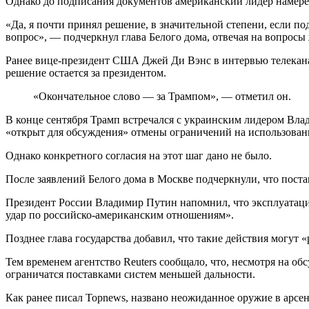
Однако до подписания документов американский лидер намерен
«Да, я почти принял решение, в значительной степени, если под
вопрос», — подчеркнул глава Белого дома, отвечая на вопросы
Ранее вице-президент США Джей Ди Вэнс в интервью телекана
решение остается за президентом.
«Окончательное слово — за Трампом», — отметил он.
В конце сентября Трамп встречался с украинским лидером Влад
«открыт для обсуждения» отмены ограничений на использован
Однако конкретного согласия на этот шаг дано не было.
После заявлений Белого дома в Москве подчеркнули, что пост
Президент России Владимир Путин напомнил, что эксплуатация
удар по российско-американским отношениям».
Позднее глава государства добавил, что такие действия могу
Тем временем агентство Reuters сообщало, что, несмотря на о
ограничатся поставками систем меньшей дальности.
Как ранее писал Topnews, названо неожиданное оружие в арсе