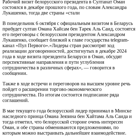
Рабочий визит белорусского президента в Султанат Оман
состоялся в декабре прошлого года, по словам Александра
Лукашенко, тогда две страны «стали
В понедельник 6 октября с официальным визитом в Беларусь
прибудет султан Омана Хайсам бен Тарек Аль Саид, состоятся
его переговоры с белорусским президентом Александром
Лукашенко, сообщает близкий к главе государства telegram-
канал «Пул Первого».»Лидеры стран рассмотрят ход
реализации договоренностей, достигнутых в декабре 2024
года в ходе визита президента Беларуси в Оман, обсудят
перспективные направления и пути углубления
сотрудничества в различных сферах», — говорится в
сообщении.
Также в ходе встречи и переговоров на высшем уровне речь
пойдет о расширении торгово-экономического
сотрудничества. По итогам состоится подписание ряда
соглашений.
В мае текущего года белорусский лидер принимал в Минске
наследного принца Омана Зеязина бен Хайтама Аль Саида и
тогда отметил, что белорусской стороне очень интересен
Оман, и обе страны обмениваются предложениями, по
которым можно выстраивать дальнейшее взаимодействие.