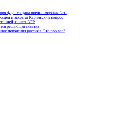
ря будет создана военно-морская база
ссией и закрыть Курильский вопрос
легацией, пишет AFP
ится решающая схватка
ное поколения россиян. Это про вас?