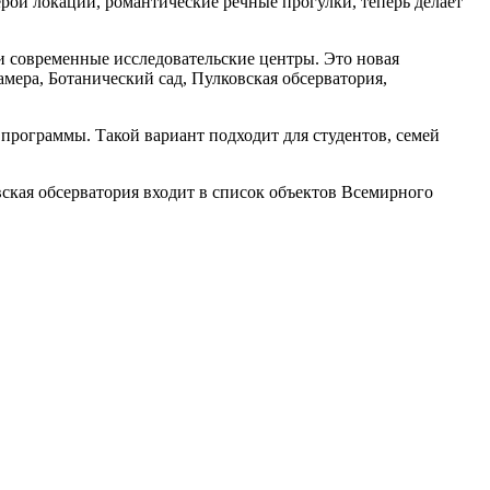
рой локации, романтические речные прогулки, теперь делает
и современные исследовательские центры. Это новая
амера, Ботанический сад, Пулковская обсерватория,
рограммы. Такой вариант подходит для студентов, семей
вская обсерватория входит в список объектов Всемирного