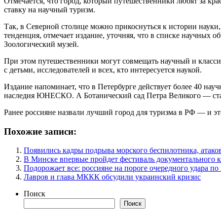
Отмечается, что город, который путешественники любят за кр
ставку на научный туризм.
Так, в Северной столице можно прикоснуться к истории науки
тенденция, отмечает издание, уточняя, что в списке научных о
Зоологический музей.
При этом путешественники могут совмещать научный и класси
с детьми, исследователей и всех, кто интересуется наукой.
Издание напоминает, что в Петербурге действует более 40 нау
наследия ЮНЕСКО. А Ботанический сад Петра Великого — стар
Ранее россияне назвали лучший город для туризма в РФ — и эт
Похожие записи:
Появились кадры подрыва морского беспилотника, атак
В Минске впервые пройдет фестиваль документального к
Подорожает все: россияне на пороге очередного удара по
Лавров и глава МККК обсудили украинский кризис
Поиск
Поиск