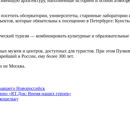
асивейшую архитектуру, наполненные историей и особой атмосфе
, посетить обсерватории, университеты, старинные лаборатории 
бъектов, которые обязательны к посещению в Петербурге: Кунстк
ческий туризм — комбинировать культурные и образовательные п
чных музеев и центров, доступных для туристов. При этом Пулко
ейший в России, ему более 300 лет.
о не Москва.
овавшего Новороссийск
ино «RT.Док: Время наших героев»
 кошельку