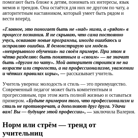
помогают быть ближе к детям, понимать их интересы, язык
мемов и трендов. Она остаётся для них не другом по чату, а
авторитетным наставником, который умеет быть рядом и
вести вперёд.
«Главное, это помогает быть не «над» ними, а «рядом» в
процессе познания. Я не скрываю, что сама постоянно
учусь, осваиваю новые программы, иногда ошибаюсь и
исправляю ошибки. Я демонстрирую им модель
«непрерывного обучения» на своём примере. При этом я
чётко разделяю: быть понятным и «своим»
—
не значит
быть «другом по чату». Мой авторитет строится не на
возрасте или строгости, а на профессионализме, уважении
и чётких правилах игры», —
рассказывает учитель.
Учитель уверена: молодость и стиль — это преимущество.
Современный педагог может быть компетентным и
прогрессивным, при этом жить полной жизнью и оставаться
примером.
«Будьте примером того, что профессионализм и
стиль не противоречат, а дополняют друг друга. Удачи
вам! Вы — будущее этой профессии»
, —
заключила Валерия.
Норм или стрём — тренд от
учительниц