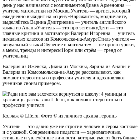
день у нас начинается с комплиментовДиана Арменовна —
учитель математики из МосквыУчитель — артист, который
ежедневно выходит на «сцену»Наряжайтесь, модничайте,
выделяйтесь!Зарина Дмитриевна — учитель английского
языка из АнапыУчитель — это про эстетикуДети — это
главные критики и мотиваторыВалерия Игоревна — учитель
начальных классов из Комсольска-на-АмуреСтиль учителя —
визуальный язык«Обучение в контексте» — не просто уроки,
а мемы, тренды и интересыНорм или стрём — тренд от
учительниц
Валерия из Ижевска, Диана из Москвы, Зарина из Анапы и
Валерия из Комсомольска-на-Амуре рассказывают, как
ломают стереотипы о профессии учителя и вдохновляют
учеников своим примером.
Коллаж © Life.ru. Фото © из личного архива героинь
Учитель — это давно уже не строгий человек в сером костюме
и с указкой. Современные педагоги — харизматичные,
стильные и увлечённые личности, которые умеют быть ближе