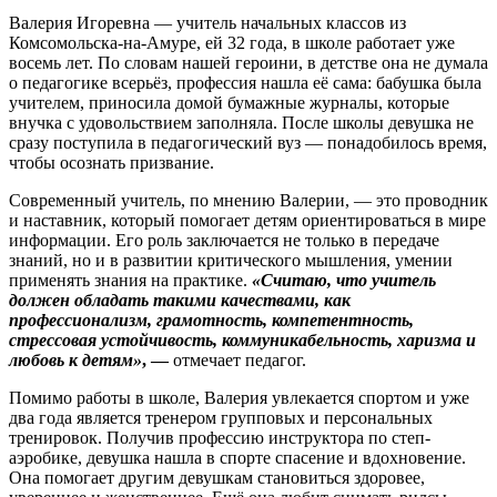
Валерия Игоревна — учитель начальных классов из
Комсомольска-на-Амуре, ей 32 года, в школе работает уже
восемь лет. По словам нашей героини, в детстве она не думала
о педагогике всерьёз, профессия нашла её сама: бабушка была
учителем, приносила домой бумажные журналы, которые
внучка с удовольствием заполняла. После школы девушка не
сразу поступила в педагогический вуз — понадобилось время,
чтобы осознать призвание.
Современный учитель, по мнению Валерии, — это проводник
и наставник, который помогает детям ориентироваться в мире
информации. Его роль заключается не только в передаче
знаний, но и в развитии критического мышления, умении
применять знания на практике.
«Считаю, что учитель
должен обладать такими качествами, как
профессионализм, грамотность, компетентность,
стрессовая устойчивость, коммуникабельность, харизма и
любовь к детям»
, —
отмечает педагог.
Помимо работы в школе, Валерия увлекается спортом и уже
два года является тренером групповых и персональных
тренировок. Получив профессию инструктора по степ-
аэробике, девушка нашла в спорте спасение и вдохновение.
Она помогает другим девушкам становиться здоровее,