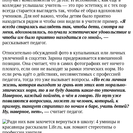
колледже услышала: учитель — это про эстетику, и с тех пор
всегда старается выглядеть так, чтобы её образ вдохновлял
учеников. Для неё важно, чтобы детям было приятно
находиться рядом и чтобы они видели в учителе пример.
«Я
всегда старалась выглядеть так, чтобы дети, смотря на
меня, вдохновлялись, получали эстетическое удовольствие и
чтобы им было приятно находиться со мной», —
рассказывает педагог.
Относительно обсуждений фото в купальниках или личных
увлечений в соцсетях Зарина придерживается взвешенной
позиции. Она считает, что в самих фотографиях нет ничего
плохого, если они не выходят за рамки этических норм. Но
если речь идёт о действиях, несовместимых с профессией
педагога, тогда это уже вызывает вопросы.
«Но если личная
жизнь, которая выходит за грань вот этих вот морально-
этических норм, то я не буду давать какие-то уточнения.
Наверное, каждый поймёт, о чём я говорю. Но тут уже
появляются вопросики, может ли человек, который, к
примеру, танцует стриптиз по ночам в баре, учить детей?
Ну, наверное, нет»
, —
считает педагог.