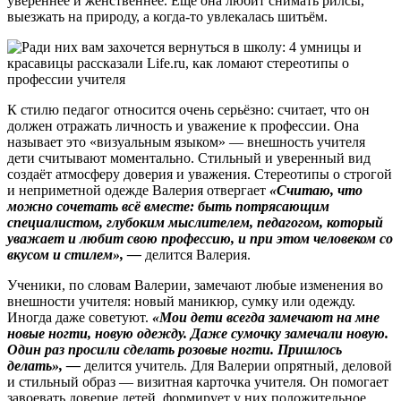
увереннее и женственнее. Ещё она любит снимать рилсы,
выезжать на природу, а когда-то увлекалась шитьём.
К стилю педагог относится очень серьёзно: считает, что он
должен отражать личность и уважение к профессии. Она
называет это «визуальным языком» — внешность учителя
дети считывают моментально. Стильный и уверенный вид
создаёт атмосферу доверия и уважения. Стереотипы о строгой
и неприметной одежде Валерия отвергает
«Считаю, что
можно сочетать всё вместе: быть потрясающим
специалистом, глубоким мыслителем, педагогом, который
уважает и любит свою профессию, и при этом человеком со
вкусом и стилем», —
делится Валерия.
Ученики, по словам Валерии, замечают любые изменения во
внешности учителя: новый маникюр, сумку или одежду.
Иногда даже советуют.
«Мои дети всегда замечают на мне
новые ногти, новую одежду. Даже сумочку замечали новую.
Один раз просили сделать розовые ногти. Пришлось
делать», —
делится учитель. Для Валерии опрятный, деловой
и стильный образ — визитная карточка учителя. Он помогает
завоевать доверие детей, формирует у них положительное