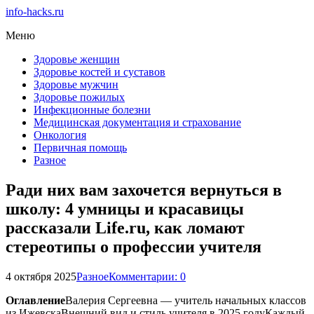
info-hacks.ru
Меню
Здоровье женщин
Здоровье костей и суставов
Здоровье мужчин
Здоровье пожилых
Инфекционные болезни
Медицинская документация и страхование
Онкология
Первичная помощь
Разное
Ради них вам захочется вернуться в
школу: 4 умницы и красавицы
рассказали Life.ru, как ломают
стереотипы о профессии учителя
4 октября 2025
Разное
Комментарии: 0
Оглавление
Валерия Сергеевна — учитель начальных классов
из ИжевскаВнешний вид и стиль учителя в 2025 годуКаждый