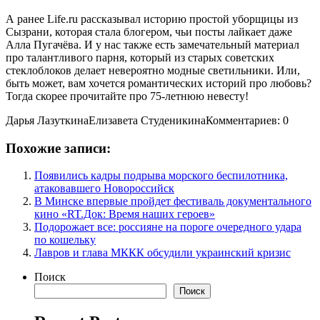
А ранее Life.ru рассказывал историю простой уборщицы из
Сызрани, которая стала блогером, чьи посты лайкает даже
Алла Пугачёва. И у нас также есть замечательный материал
про талантливого парня, который из старых советских
стеклоблоков делает невероятно модные светильники. Или,
быть может, вам хочется романтических историй про любовь?
Тогда скорее прочитайте про 75-летнюю невесту!
Дарья ЛазуткинаЕлизавета СтуденикинаКомментариев: 0
Похожие записи:
Появились кадры подрыва морского беспилотника,
атаковавшего Новороссийск
В Минске впервые пройдет фестиваль документального
кино «RT.Док: Время наших героев»
Подорожает все: россияне на пороге очередного удара
по кошельку
Лавров и глава МККК обсудили украинский кризис
Поиск
Поиск