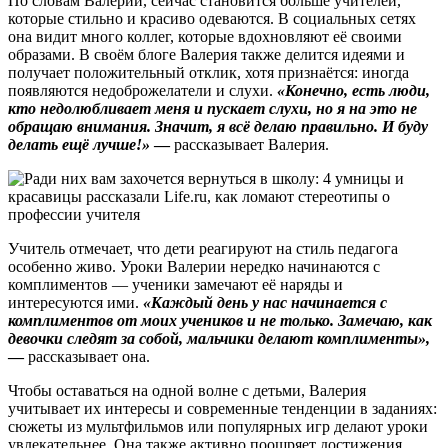
По словам Валерии, сейчас становится больше учителей,
которые стильно и красиво одеваются. В социальных сетях
она видит много коллег, которые вдохновляют её своими
образами. В своём блоге Валерия также делится идеями и
получает положительный отклик, хотя признаётся: иногда
появляются недоброжелатели и слухи.
«Конечно, есть люди,
кто недолюбливает меня и пускает слухи, но я на это не
обращаю внимания. Значит, я всё делаю правильно. И буду
делать ещё лучше!»
—
рассказывает Валерия.
Учитель отмечает, что дети реагируют на стиль педагога
особенно живо. Уроки Валерии нередко начинаются с
комплиментов — ученики замечают её наряды и
интересуются ими.
«Каждый день у нас начинается с
комплиментов от моих учеников и не только. Замечаю, как
девочки следят за собой, мальчики делают комплименты»,
—
рассказывает она.
Чтобы оставаться на одной волне с детьми, Валерия
учитывает их интересы и современные тенденции в заданиях:
сюжеты из мультфильмов или популярных игр делают уроки
увлекательнее. Она также активно поощряет достижения