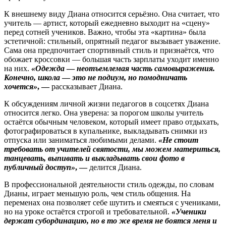
К внешнему виду Диана относится серьёзно. Она считает, что
учитель — артист, который ежедневно выходит на «сцену»
перед сотней учеников. Важно, чтобы эта «картина» была
эстетичной: стильный, опрятный педагог вызывает уважение.
Сама она предпочитает спортивный стиль и признаётся, что
обожает кроссовки — большая часть зарплаты уходит именно
на них.
«Одежда
—
неотъемлемая часть самовыражения.
Конечно, школа
—
это не подиум, но помодничать
хочется»
, —
рассказывает Диана.
К обсуждениям личной жизни педагогов в соцсетях Диана
относится легко. Она уверена: за порогом школы учитель
остаётся обычным человеком, который имеет право отдыхать,
фотографироваться в купальнике, выкладывать снимки из
отпуска или заниматься любимыми делами.
«Не стоит
требовать от учителей святости, мы можем материться,
танцевать, выпивать и выкладывать свои фото в
публичный доступ»
, —
делится Диана.
В профессиональной деятельности стиль одежды, по словам
Дианы, играет меньшую роль, чем стиль общения. На
переменах она позволяет себе шутить и смеяться с учениками,
но на уроке остаётся строгой и требовательной.
«Ученики
держат субординацию, но в то же время не боятся меня и