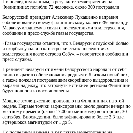
По последним данным, в результате землетрясения на
Филиппинах погибли 72 человека, около 300 пострадали.
Белорусский президент Александр Лукашенко направил
соболезнование своему филиппинскому коллеге Фердинанду
Маркосу-младшему в связи с последствиями землетрясения,
сообщили в пресс-службе главы государства.
«Глава государства отметил, что в Беларуси с глубокой болью
и скорбью узнали о катастрофических последствиях
землетрясения возле острова Себу», – говорится в сообщении
пресс-службы.
Президент Беларуси от имени белорусского народа и от себя
лично выразил соболезнования родным и близким погибших,
а также пожелал пострадавшим скорейшего выздоровления и
выразил надежду, что затронутые стихией регионы Филиппин
будут полностью восстановлены.
Мощное землетрясение произошло на Филиппинах на этой
неделе. Первые толчки зафиксированы около десяти вечера по
местному времени (около 17:00 по минскому) во вторник, 30
сентября. Впоследствии было зафиксировано более 2,3 тыс.
афтершоков магнитудой от 1 до 5.
По последним данным, в результате землетрясения на