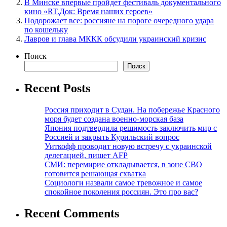
В Минске впервые пройдет фестиваль документального
кино «RT.Док: Время наших героев»
Подорожает все: россияне на пороге очередного удара
по кошельку
Лавров и глава МККК обсудили украинский кризис
Поиск
Поиск
Recent Posts
Россия приходит в Судан. На побережье Красного
моря будет создана военно-морская база
Япония подтвердила решимость заключить мир с
Россией и закрыть Курильский вопрос
Уиткофф проводит новую встречу с украинской
делегацией, пишет AFP
СМИ: перемирие откладывается, в зоне СВО
готовится решающая схватка
Социологи назвали самое тревожное и самое
спокойное поколения россиян. Это про вас?
Recent Comments