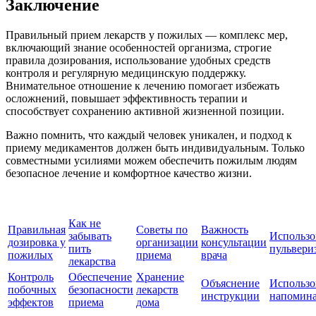
Заключение
Правильный прием лекарств у пожилых — комплекс мер,
включающий знание особенностей организма, строгие
правила дозирования, использование удобных средств
контроля и регулярную медицинскую поддержку.
Внимательное отношение к лечению помогает избежать
осложнений, повышает эффективность терапии и
способствует сохранению активной жизненной позиции.
Важно помнить, что каждый человек уникален, и подход к
приему медикаментов должен быть индивидуальным. Только
совместными усилиями можем обеспечить пожилым людям
безопасное лечение и комфортное качество жизни.
Как не
Правильная
Советы по
Важность
забывать
Использо
дозировка у
организации
консультации
пить
пульвери
пожилых
приема
врача
лекарства
Контроль
Обеспечение
Хранение
Объяснение
Использо
побочных
безопасности
лекарств
инструкции
напомин
эффектов
приема
дома