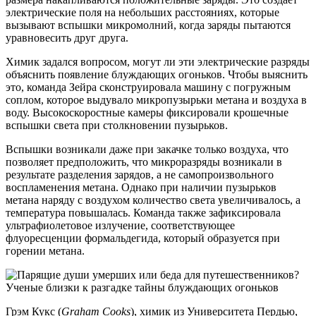
электрические поля на небольших расстояниях, которые
вызывают вспышки микромолний, когда заряды пытаются
уравновесить друг друга.
Химик задался вопросом, могут ли эти электрические разряды
объяснить появление блуждающих огоньков. Чтобы выяснить
это, команда Зейра сконструировала машину с погружным
соплом, которое выдувало микропузырьки метана и воздуха в
воду. Высокоскоростные камеры фиксировали крошечные
вспышки света при столкновении пузырьков.
Вспышки возникали даже при закачке только воздуха, что
позволяет предположить, что микроразряды возникали в
результате разделения зарядов, а не самопроизвольного
воспламенения метана. Однако при наличии пузырьков
метана наряду с воздухом количество света увеличивалось, а
температура повышалась. Команда также зафиксировала
ультрафиолетовое излучение, соответствующее
флуоресценции формальдегида, который образуется при
горении метана.
Грэм Кукс (
Graham Cooks
), химик из Университета Пердью,