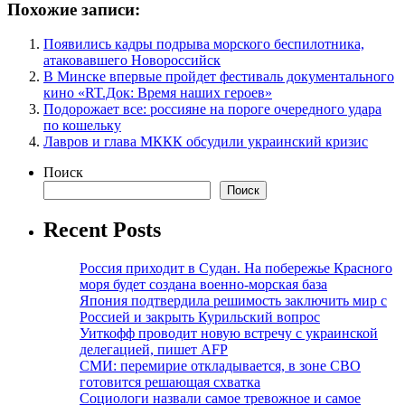
Похожие записи:
Появились кадры подрыва морского беспилотника,
атаковавшего Новороссийск
В Минске впервые пройдет фестиваль документального
кино «RT.Док: Время наших героев»
Подорожает все: россияне на пороге очередного удара
по кошельку
Лавров и глава МККК обсудили украинский кризис
Поиск
Поиск
Recent Posts
Россия приходит в Судан. На побережье Красного
моря будет создана военно-морская база
Япония подтвердила решимость заключить мир с
Россией и закрыть Курильский вопрос
Уиткофф проводит новую встречу с украинской
делегацией, пишет AFP
СМИ: перемирие откладывается, в зоне СВО
готовится решающая схватка
Социологи назвали самое тревожное и самое