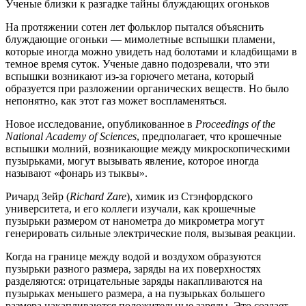
На протяжении сотен лет фольклор пытался объяснить
блуждающие огоньки — мимолетные вспышки пламени,
которые иногда можно увидеть над болотами и кладбищами в
темное время суток. Ученые давно подозревали, что эти
вспышки возникают из-за горючего метана, который
образуется при разложении органических веществ. Но было
непонятно, как этот газ может воспламеняться.
Новое исследование, опубликованное в
Proceedings of the
National Academy of Sciences
, предполагает, что крошечные
вспышки молний, возникающие между микроскопическими
пузырьками, могут вызывать явление, которое иногда
называют «фонарь из тыквы».
Ричард Зейр (
Richard Zare
), химик из Стэнфордского
университета, и его коллеги изучали, как крошечные
пузырьки размером от нанометра до микрометра могут
генерировать сильные электрические поля, вызывая реакции.
Когда на границе между водой и воздухом образуются
пузырьки разного размера, заряды на их поверхностях
разделяются: отрицательные заряды накапливаются на
пузырьках меньшего размера, а на пузырьках большего
размера накапливаются положительные заряды. Это создает