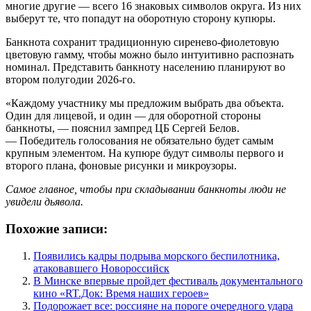
многие другие — всего 16 знаковых символов округа. Из них
выберут те, что попадут на оборотную сторону купюры.
Банкнота сохранит традиционную сиренево-фиолетовую
цветовую гамму, чтобы можно было интуитивно распознать
номинал. Представить банкноту населению планируют во
втором полугодии 2026-го.
«Каждому участнику мы предложим выбрать два объекта.
Один для лицевой, и один — для оборотной стороны
банкноты, — пояснил зампред ЦБ Сергей Белов.
— Победитель голосования не обязательно будет самым
крупным элементом. На купюре будут символы первого и
второго плана, фоновые рисунки и микроузоры.
Самое главное, чтобы при складывании банкноты люди не
увидели дьявола
.
Похожие записи:
Появились кадры подрыва морского беспилотника,
атаковавшего Новороссийск
В Минске впервые пройдет фестиваль документального
кино «RT.Док: Время наших героев»
Подорожает все: россияне на пороге очередного удара