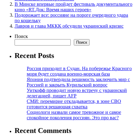
В Минске впервые пройдет фестиваль документального
кино «RT.Док: Время наших героев»
Подорожает все: россияне на пороге очередного удара
по кошельку
Лавров и глава МККК обсудили украинский кризис
Поиск
Поиск
Recent Posts
Россия приходит в Судан. На побережье Красного
моря будет создана военно-морская база
Япония подтвердила решимость заключить мир с
Россией и закрыть Курильский вопрос
Уиткофф проводит новую встречу с украинской
делегацией, пишет AFP
СМИ: перемирие откладывается, в зоне СВО
готовится решающая схватка
Социологи назвали самое тревожное и самое
спокойное поколения россиян. Это про вас?
Recent Comments