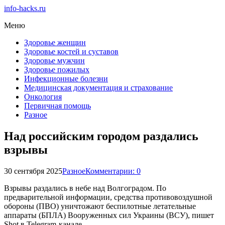
info-hacks.ru
Меню
Здоровье женщин
Здоровье костей и суставов
Здоровье мужчин
Здоровье пожилых
Инфекционные болезни
Медицинская документация и страхование
Онкология
Первичная помощь
Разное
Над российским городом раздались
взрывы
30 сентября 2025
Разное
Комментарии: 0
Взрывы раздались в небе над Волгоградом. По
предварительной информации, средства противовоздушной
обороны (ПВО) уничтожают беспилотные летательные
аппараты (БПЛА) Вооруженных сил Украины (ВСУ), пишет
Shot в Telegram-канале.