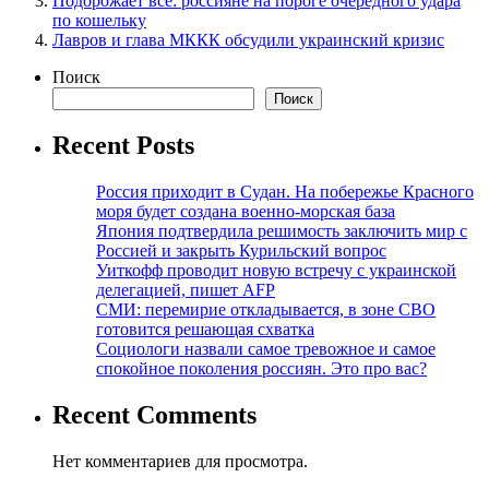
Подорожает все: россияне на пороге очередного удара
по кошельку
Лавров и глава МККК обсудили украинский кризис
Поиск
Поиск
Recent Posts
Россия приходит в Судан. На побережье Красного
моря будет создана военно-морская база
Япония подтвердила решимость заключить мир с
Россией и закрыть Курильский вопрос
Уиткофф проводит новую встречу с украинской
делегацией, пишет AFP
СМИ: перемирие откладывается, в зоне СВО
готовится решающая схватка
Социологи назвали самое тревожное и самое
спокойное поколения россиян. Это про вас?
Recent Comments
Нет комментариев для просмотра.