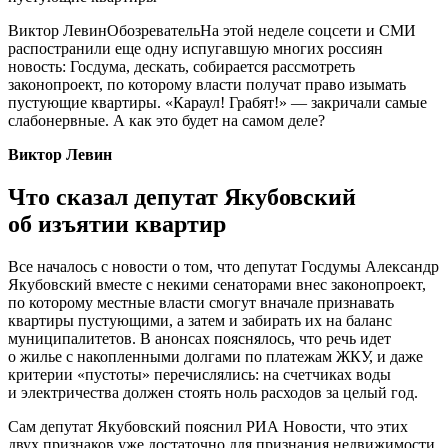
Виктор ЛевинОбозревательНа этой неделе соцсети и СМИ
распостранили еще одну испугавшую многих россиян
новость: Госдума, дескать, собирается рассмотреть
законопроект, по которому власти получат право изымать
пустующие квартиры. «Караул! Грабят!» — закричали самые
слабонервные. А как это будет на самом деле?
Виктор Левин
Что сказал депутат Якубовский
об изъятии квартир
Все началось с новости о том, что депутат Госдумы Александр
Якубовский вместе с некими сенаторами внес законопроект,
по которому местные власти смогут вначале признавать
квартиры пустующими, а затем и забирать их на баланс
муниципалитетов. В анонсах пояснялось, что речь идет
о жилье с накопленными долгами по платежам ЖКУ, и даже
критерии «пустоты» перечислялись: на счетчиках воды
и электричества должен стоять ноль расходов за целый год.
Сам депутат Якубовский пояснил РИА Новости, что этих
двух признаков уже достаточно для признания недвижимости