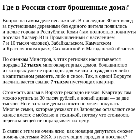
Где в России стоят брошенные дома?
Вопрос на самом деле несложный. В последние 30 лет вслед
за пустеющими деревнями без единого жителя появились
и целые города в Республике Коми (там полностью покинуты
поселки Халмер-Ю и Промышленный с населением
7 и 10 тысяч человек), Забайкальском, Камчатском
и Красноярском краях, Сахалинской и Магаданской областях.
По оценкам Минстроя, в этих регионах насчитывается
порядка
12 тысяч
многоквартирных домов, большинство
из которых уже не пригодны для жизни и нуждаются либо
в капитальном ремонте, либо в сносе. Так, в одной Воркуте
насчитывается свыше
7 тысяч
пустующих квартир.
Стоимость жилья в Воркуте рекордно низкая. Квартиру там
можно купить за 30 тысяч рублей, а новый диван — за две
тысячи. Но и за такие деньги никто не хочет покупать.
Многие семьи, которые уезжают из Заполярья оставляют свое
жилье вместе с мебелью и техникой, потому что стоимость
перевоза вещей не оправдывает их цену.
В связи с этим не очень ясно, как новация депутатов сможет
помочь системам ЖКХ в пустующих городах и поселках?