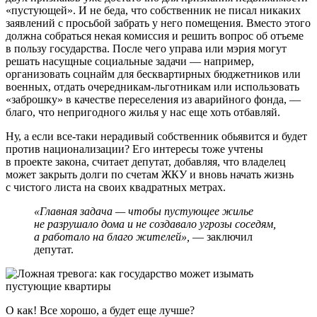
«пустующей». И не беда, что собственник не писал никаких
заявлений с просьбой забрать у него помещения. Вместо этого
должна собраться некая комиссия и решить вопрос об отъеме
в пользу государства. После чего управа или мэрия могут
решать насущные социальные задачи — например,
организовать соцнайм для бесквартирных бюджетников или
военных, отдать очередникам-льготникам или использовать
«заброшку» в качестве переселения из аварийного фонда, —
благо, что непригодного жилья у нас еще хоть отбавляй.
Ну, а если все-таки нерадивый собственник обьявится и будет
против национализации? Его интересы тоже учтены
в проекте закона, считает депутат, добавляя, что владелец
может закрыть долги по счетам ЖКУ и вновь начать жизнь
с чистого листа на своих квадратных метрах.
«Главная задача — чтобы пустующее жилье
не разрушало дома и не создавало угрозы соседям,
а работало на благо жителей»,
— заключил
депутат.
О как! Все хорошо, а будет еще лучше?