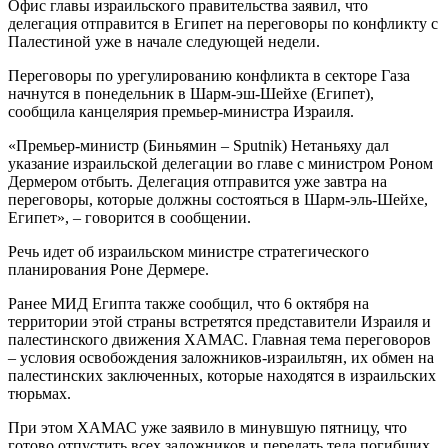
Офис главы израильского правительства заявил, что
делегация отправится в Египет на переговоры по конфликту с
Палестиной уже в начале следующей недели.
Переговоры по урегулированию конфликта в секторе Газа
начнутся в понедельник в Шарм-эш-Шейхе (Египет),
сообщила канцелярия премьер-министра Израиля.
«Премьер-министр (Биньямин – Sputnik) Нетаньяху дал
указание израильской делегации во главе с министром Роном
Дермером отбыть. Делегация отправится уже завтра на
переговоры, которые должны состояться в Шарм-эль-Шейхе,
Египет», – говорится в сообщении.
Речь идет об израильском министре стратегического
планирования Роне Дермере.
Ранее МИД Египта также сообщил, что 6 октября на
территории этой страны встретятся представители Израиля и
палестинского движения ХАМАС. Главная тема переговоров
– условия освобождения заложников-израильтян, их обмен на
палестинских заключенных, которые находятся в израильских
тюрьмах.
При этом ХАМАС уже заявило в минувшую пятницу, что
готово отпустить всех заложников и передать тела погибших,