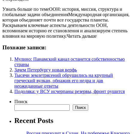
Узнать больше по темеООН: история, миссия, структура и
глобальные задачи объединенияМеждународная организация,
которая объединяет почти все государства планеты.
Раскрываем ключевые аспекты деятельности ООН,
вспоминаем историю ее становления и анализируем степень
влияния на мировую политику.Читать дальше
Похожие записи:
Мулино: Панамский канал останется собственностью
страны
Зачем Петербургу новая верфь
Тысячи землетрясений обрушились на крупный
греческий вулкан, обнажив его недра и дав
неожиданные ответы
Подоляка: у ВСУ исчерпаны резервы, фронт рушится
Поиск
Поиск
Recent Posts
Россия приходит в Судан. На побережье Красного