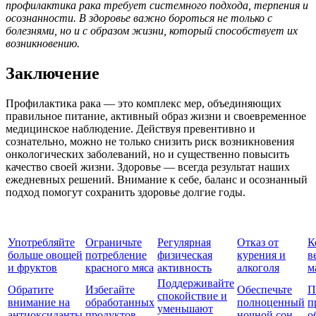
профилактика рака требует системного подхода, терпения и
осознанности. В здоровье важно бороться не только с
болезнями, но и с образом жизни, который способствует их
возникновению.
Заключение
Профилактика рака — это комплекс мер, объединяющих
правильное питание, активный образ жизни и своевременное
медицинское наблюдение. Действуя превентивно и
сознательно, можно не только снизить риск возникновения
онкологических заболеваний, но и существенно повысить
качество своей жизни. Здоровье — всегда результат наших
ежедневных решений. Внимание к себе, баланс и осознанный
подход помогут сохранить здоровье долгие годы.
Употребляйте
Ограничьте
Регулярная
Отказ от
К
больше овощей
потребление
физическая
курения и
в
и фруктов
красного мяса
активность
алкоголя
м
Поддерживайте
Обратите
Избегайте
Обеспечьте
П
спокойствие и
внимание на
обработанных
полноценный
п
уменьшают
антиоксиданты
продуктов
ночной сон
о