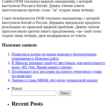
Совбез ООН отклонил важную инициативу, с которой
выступили Россия и Китай. Девять членов совета
проголосовали против, голос "за" отдали лишь четверо.
Совет безопасности ООН отклонил инициативу, с которой
выступили Китай и Россия. Державы предлагали продлить
резолюцию по иранской ядерной проблеме. Девять членов
проголосовали против такого предложения, «за» свой голос
отдали лишь четверо, двое воздержались от ответа.
Похожие записи:
Появились кадры подрыва морского беспилотника,
атаковавшего Новороссийск
В Минске впервые пройдет фестиваль документального
кино «RT.Док: Время наших героев»
Подорожает все: россияне на пороге очередного удара
по кошельку
Лавров и глава МККК обсудили украинский кризис
Поиск
Поиск
Recent Posts