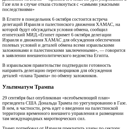
Газе или в случае отказа столкнуться с «самыми ужасными
последствиями»
В Египте в понедельник 6 октября состоится встреча
делегаций Израиля и палестинского движения ХАМАС, на
которой будут обсуждаться условия обмена, сообщил
египетский МИД.»Египет примет 6 октября делегации
Израиля и движения ХАМАС для обсуждения обеспечения
полевых условий и деталей обмена всеми израильскими
заложниками и палестинскими заключенными», — говорится
в заявлении внешнеполитического ведомства Египта.
В израильском правительстве подтвердили готовность
направить делегацию переговорщиков для обсуждения
деталей «плана Трампа» по обмену заложников.
Ультиматум Трампа
29 сентября был опубликован «всеобъемлющий план»
президента США Дональда Трампа по урегулированию в Газе.
В нем, в частности, речь идет о введении на палестинской
территории временного внешнего управления и размещении
там международных миротворческих сил.
Трамп потребовал от Израиля прекратить удары по сектору